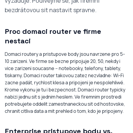
vyzaduje. Podivejme se, jak firemni
bezdrátovou sit nastavit spravne.
Proc domaci router ve firme
nestaci
Domaci routery a pristupove body jsou navrzene pro 5-
10 zarizeni. Ve firme se bezne pripojuje 20, 50, nekdy i
vice zarizeni soucasne -- notebooky, telefony, tablety,
tiskarny. Domaci router takovou zatez nezvladne: Wi-Fi
zacne padát, rychlost klesa a pripojeni je nespolehliwé.
Krome vykonu je tu i bezpecnost. Domaci router typicky
nabizi jednu sit s jednim heslem. Ve firemnim prostredi
potrebujete oddelit zamestnaneckou sit od hostovske,
chranit citliva data a mit prehled o tom, kdo je pripojeny.
Enterprise pristupove body vs.