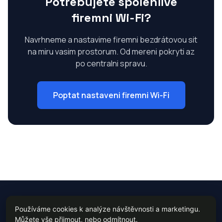
Potrebujete spolehlive
firemni Wi-Fi?
Navrhneme a nastavime firemni bezdrátovou sit
na miru vasim prostorum. Od mereni pokryti az
po centralni spravu.
Poptat nastaveni firemni Wi-Fi
Let IT Bee, s.r.o. | Brehova 40/1, Praha 1 |
Používáme cookies k analýze návštěvnosti a marketingu.
+420 775 654 443
|
info@letitbee.cz
Můžete vše přijmout, nebo odmítnout.