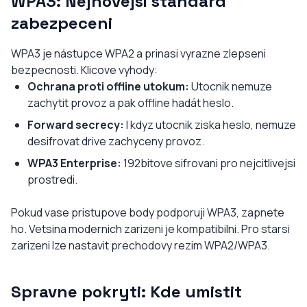
WPA3: Nejnovejsi standard
zabezpeceni
WPA3 je nástupce WPA2 a prinasi vyrazne zlepseni
bezpecnosti. Klicove vyhody:
Ochrana proti offline utokum:
Utocnik nemuze
zachytit provoz a pak offline hadát heslo.
Forward secrecy:
I kdyz utocnik ziska heslo, nemuze
desifrovat drive zachyceny provoz.
WPA3 Enterprise:
192bitove sifrovani pro nejcitlivejsi
prostredi.
Pokud vase pristupove body podporuji WPA3, zapnete
ho. Vetsina modernich zarizeni je kompatibilni. Pro starsi
zarizeni lze nastavit prechodovy rezim WPA2/WPA3.
Spravne pokryti: Kde umistit