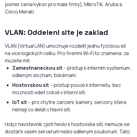
pomer cena/vykon pro male firmy), MikroTik, Aruba a
Cisco Meraki.
VLAN: Oddeleni site je zaklad
VLAN (Virtual LAN) umoznuje rozdelit jednu fyzickou sit
na vice logickych celku. Pro firemni Wi-Fi to znamena, ze
muzete mit:
Zamestnaneckou sit
-- pristup k internim systemum,
sdilenym slozham, tiskárnam.
Hostovskou sit
-- pristup pouze k internetu, bez
moznosti videt cokoli v interni siti.
IoT sit
-- pro chytre zarizeni, kamery, senzory, ktere
nemaji co delat v hlavni siti.
I kdyz navstevnik zjisti heslo k hostovske siti, nemuze se
dostat k vasim serverum nebo sdilenym souborum. Tato