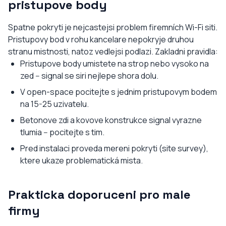
pristupove body
Spatne pokryti je nejcastejsi problem firemních Wi-Fi siti.
Pristupovy bod v rohu kancelare nepokryje druhou
stranu mistnosti, natoz vedlejsi podlazi. Zakladni pravidla:
Pristupove body umistete na strop nebo vysoko na
zed -- signal se siri nejlepe shora dolu.
V open-space pocitejte s jednim pristupovym bodem
na 15-25 uzivatelu.
Betonove zdi a kovove konstrukce signal vyrazne
tlumia -- pocitejte s tim.
Pred instalaci proveda mereni pokryti (site survey),
ktere ukaze problematická mista.
Prakticka doporuceni pro male
firmy