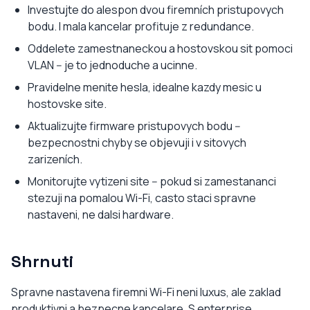
Investujte do alespon dvou firemních pristupovych
bodu. I mala kancelar profituje z redundance.
Oddelete zamestnaneckou a hostovskou sit pomoci
VLAN -- je to jednoduche a ucinne.
Pravidelne menite hesla, idealne kazdy mesic u
hostovske site.
Aktualizujte firmware pristupovych bodu --
bezpecnostni chyby se objevuji i v sitovych
zarizeních.
Monitorujte vytizeni site -- pokud si zamestananci
stezuji na pomalou Wi-Fi, casto staci spravne
nastaveni, ne dalsi hardware.
Shrnuti
Spravne nastavena firemni Wi-Fi neni luxus, ale zaklad
produktivni a bezpecne kancelare. S enterprise