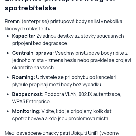
spotrebitelske
Firemni (enterprise) pristupové body se lisi v nekolika
klicovych oblastech:
Kapacita:
Zvladnou desitky az stovky soucasnych
pripojeni bez degradace.
Centralni sprava:
Vsechny pristupove body ridite z
jednoho mista -- zmena hesla nebo pravidel se projevi
okamzite na vsech.
Roaming:
Uzivatele se pri pohybu po kancelari
plynule prepinaji mezi body bez vypadku.
Bezpecnost:
Podpora VLAN, 802.1X autentizace,
WPA3 Enterprise.
Monitoring:
Vidite, kdo je pripojeny, kolik dat
spotrebovava a kde jsou problemova mista.
Mezi osvedcene znacky patri Ubiquiti UniFi (vyborny